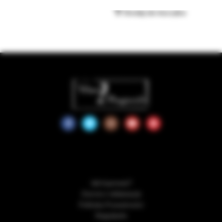
Dodaj do koszyka
Jak kupować?
Zwroty i reklamacje
Polityka Prywatności
Regulamin