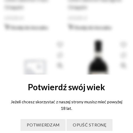
Chiappini
Chiappini
650,00
zł
650,00
zł
Dodaj do koszyka
Dodaj do koszyka
Potwierdź swój wiek
Jeżeli chcesz skorzystać z naszej strony musisz mieć powyżej
Lienà Merlot Chiappini
18 lat.
650,00
zł
Prezioso 2017 Ravazzi
POTWIERDZAM
OPUŚĆ STRONĘ
Dodaj do koszyka
200,00
zł