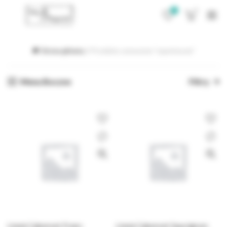
0
0
Strona główna
Produkty oznaczone “supertuscan”
Menu Boczne
Filtry
Lienà Cabernet Franc
Lienà Cabernet Sauvignon