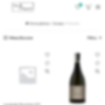
0
0
Strona główna
Szczepy
Pecorino
Menu Boczne
Filtry
Lacanale Pecorino IGT