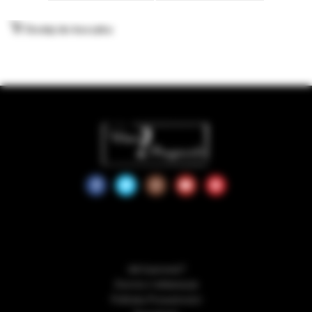
220,00
zł
Dodaj do koszyka
Jak kupować?
Zwroty i reklamacje
Polityka Prywatności