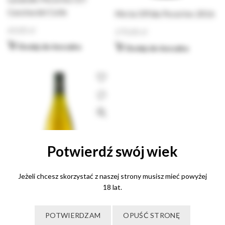
Cascina del Colle
Mvria Offida Pecorino 2016
60,00
zł
270,00
zł
Dodaj do koszyka
Dodaj do koszyka
Potwierdź swój wiek
Jeżeli chcesz skorzystać z naszej strony musisz mieć powyżej
18 lat.
Stella Flora Maria Pia
Castelli
POTWIERDZAM
OPUŚĆ STRONĘ