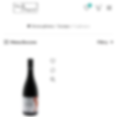
0
0
Strona główna
Szczepy
Gaglioppo
Menu Boczne
Filtry