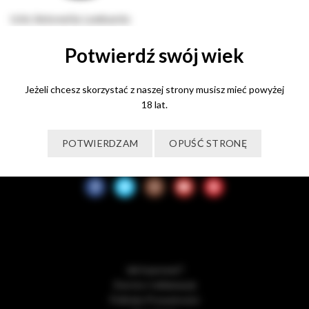
Ichó Antonella Lombardo
130,00
zł
Potwierdź swój wiek
Dodaj do koszyka
Jeżeli chcesz skorzystać z naszej strony musisz mieć powyżej
18 lat.
POTWIERDZAM
OPUŚĆ STRONĘ
Jak kupować?
Zwroty i reklamacje
Polityka Prywatności