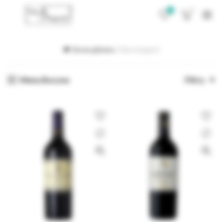
0
0
Strona główna
Bez kategorii
Menu Boczne
Filtry