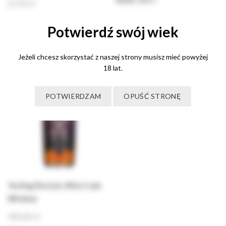
65,00
zł
175,00
zł
Dodaj do koszyka
Potwierdź swój wiek
Dodaj do koszyka
Jeżeli chcesz skorzystać z naszej strony musisz mieć powyżej
18 lat.
BRAK
POTWIERDZAM
OPUŚĆ STRONĘ
Teeling Recioto Wine Cask
Whiskey
300,00
zł