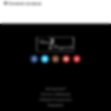
Dowiedz się więcej
Jak kupować?
Zwroty i reklamacje
Polityka Prywatności
Regulamin