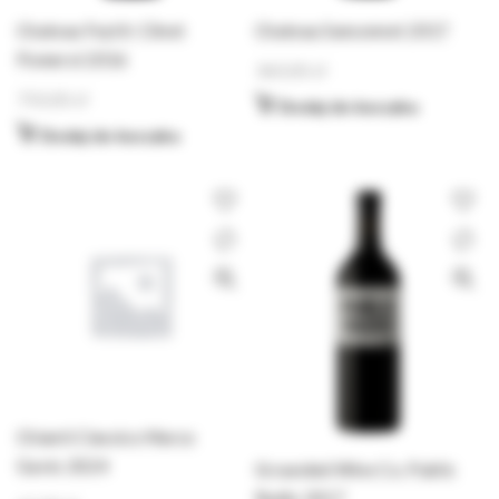
Chateau Feytit-Clinet
Chateau Sansonnet 2017
Pomerol 2016
360,00
zł
750,00
zł
Dodaj do koszyka
Dodaj do koszyka
Chianti Classico Marco
Gavio 2024
Grounded Wine Co. Public
Radio 2017