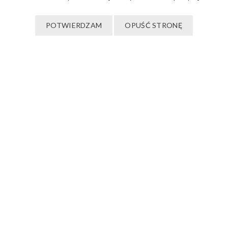
POTWIERDZAM
OPUŚĆ STRONĘ