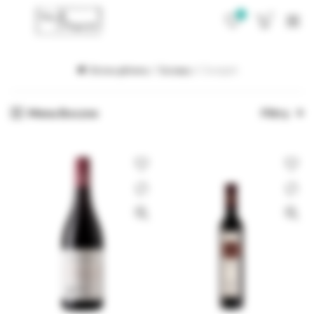
0
0
Strona główna
Szczepy
Zweigelt
Menu Boczne
Filtry