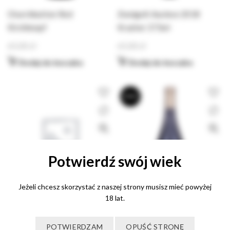
Churchbutton Red
Zweigelt Auslese 2018
Kirchknopf
Kracher 375ml
65,00
zł
65,00
zł
Dodaj do koszyka
Dodaj do koszyka
BRAK
Potwierdź swój wiek
Jeżeli chcesz skorzystać z naszej strony musisz mieć powyżej
18 lat.
Zweigelt KultWein 1l
Zweigelt Winnica
42,00
zł
POTWIERDZAM
OPUŚĆ STRONĘ
Płochockich