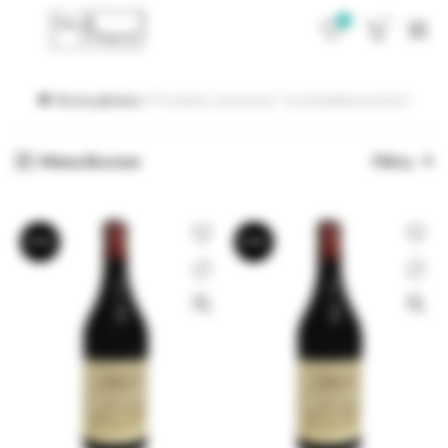
0
0
Strona główna
Produkty oznaczone “rocchedellannunziata”
Menu Boczne
Filtry
BRAK
BRAK