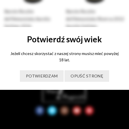
Barolo Rocche
Barolo Rocche
dell’Annunziata Aurelio
dell’Annunziata Riserva 2012
Settimo 2016
Aurelio Settimo
210,00
zł
280,00
zł
Potwierdź swój wiek
Dowiedz się więcej
Dowiedz się więcej
Jeżeli chcesz skorzystać z naszej strony musisz mieć powyżej
18 lat.
POTWIERDZAM
OPUŚĆ STRONĘ