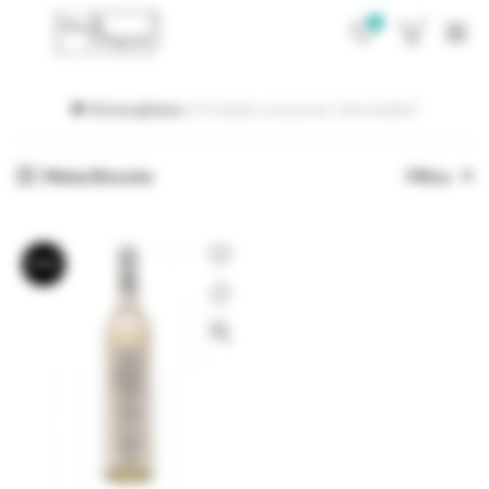
0
0
Strona główna
Produkty oznaczone “winoslodkie”
Menu Boczne
Filtry
BRAK