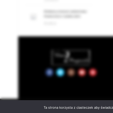
PERDAS LONGAS CANNONAU
FRANCESCO CADINU BIO
95,00
zł
We use cookies to improve your experience on our website. By brow
© 2
Ta strona korzysta z ciasteczek aby świadc