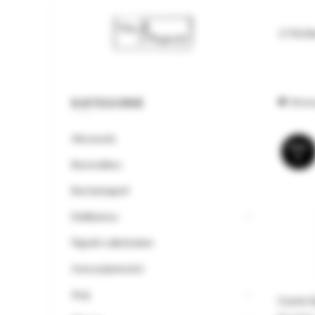
STRO
KATEGORIE
Stron
Akcesoria
BRA
K
Bestsellery
Bez kategorii
Delikatesy
Figurki z alkoholem
Inne pojemności
Kraj
Cuvée 