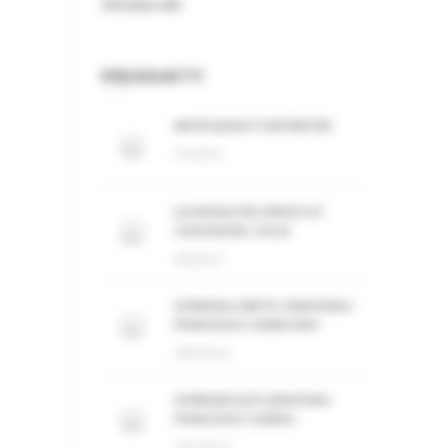
Zestawy win
PRODUKTY
WHITE&EASY FORSTREITER
55,00
zł
LACANALE PECORINO IGT
CASCINA DEL COLLE
60,00
zł
GHIRADA LORETO CANNONAU
FRANCESCO CADINU BIO
240,00
zł
GHIRADA ELISI CANNONAU
FRANCESCO CADINU
155,00
zł