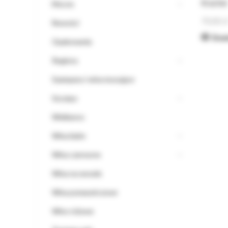
Krache
Mocne
70,00
z
Nowości
Dowi
Opakowania
Regiony
Szampany i wina musujące
Szczepy
Wielkanoc
Wina białe
Wina czerwone
Wina na wesele
Wina pomarańczowe
Wino różowe