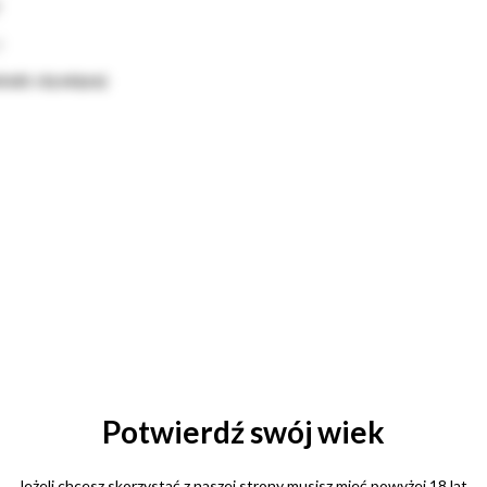
r
ł
edz się więcej
Potwierdź swój wiek
Jeżeli chcesz skorzystać z naszej strony musisz mieć powyżej 18 lat.