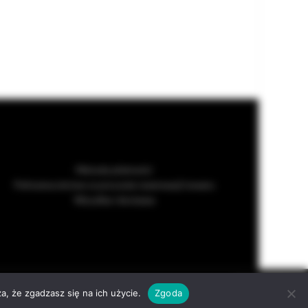
Metody płatności
Pełnomocnictwo w procesie rezerwacji towaru
Wysyłka i dostawa
served
ACCEPT
a, że zgadzasz się na ich użycie.
Zgoda