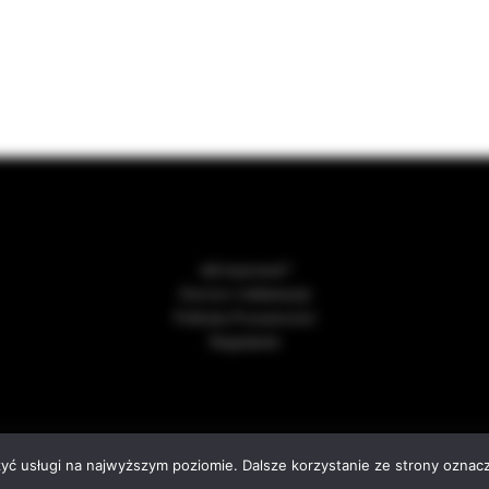
Jak kupować?
Zwroty i reklamacje
Polityka Prywatności
Regulamin
sing this website, you agree to our use of cookies.
026
Wino i Przyjaciele – sklep z winem online. Importer win.
. All rights re
zyć usługi na najwyższym poziomie. Dalsze korzystanie ze strony oznacz