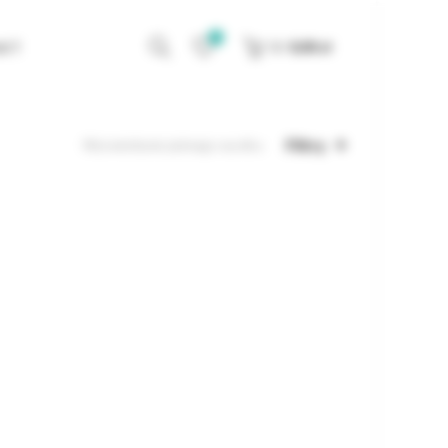
0
KT
0
/
0,00
zł
Filtry
Wyświetlanie jednego wyniku