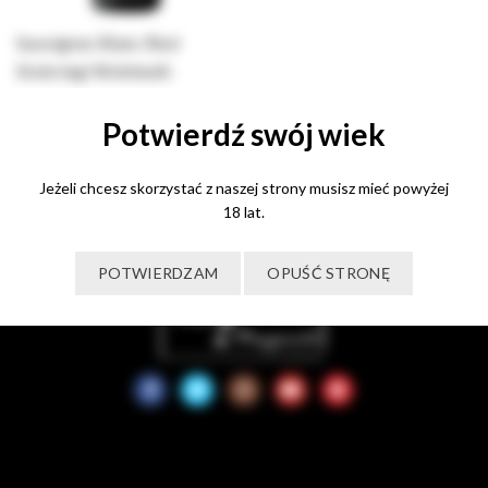
Sauvignon Blanc Ried
Steinriegl Wohlmuth
140,00
zł
Potwierdź swój wiek
Dodaj do koszyka
Jeżeli chcesz skorzystać z naszej strony musisz mieć powyżej
18 lat.
POTWIERDZAM
OPUŚĆ STRONĘ