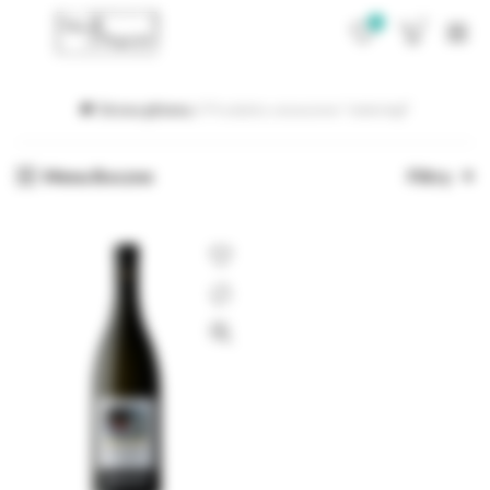
0
0
Strona główna
Produkty oznaczone “steinriegl”
Menu Boczne
Filtry