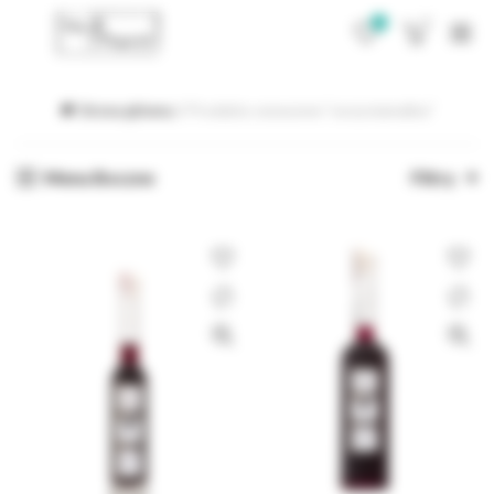
0
0
Strona główna
Produkty oznaczone “soczystamalina”
Menu Boczne
Filtry