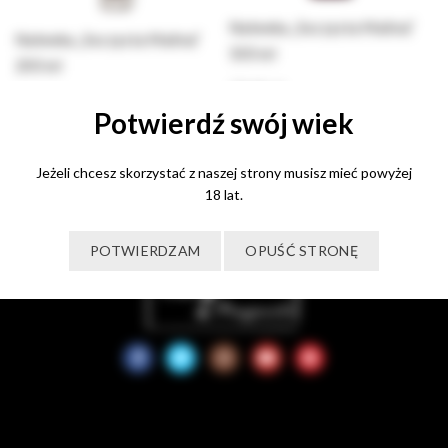
Nalewka „Soczysta Malina”
Nalewka „Soczysta Malina”
500 ml
200 ml
79,00
zł
49,00
zł
Potwierdź swój wiek
Dodaj do koszyka
Dodaj do koszyka
Jeżeli chcesz skorzystać z naszej strony musisz mieć powyżej
18 lat.
POTWIERDZAM
OPUŚĆ STRONĘ