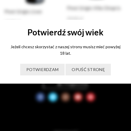
Pinot Grigio Villa Chiopris
Pinot Grigio Livon
49,00
zł
69,00
zł
Dodaj do koszyka
Potwierdź swój wiek
Dowiedz się więcej
Jeżeli chcesz skorzystać z naszej strony musisz mieć powyżej
18 lat.
POTWIERDZAM
OPUŚĆ STRONĘ