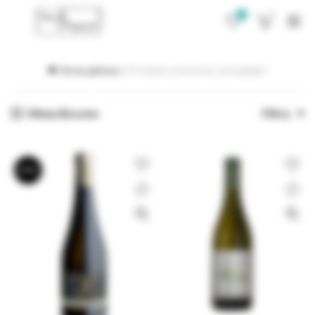
0
0
Strona główna
Produkty oznaczone “pinotgrigio”
Menu Boczne
Filtry
BRAK