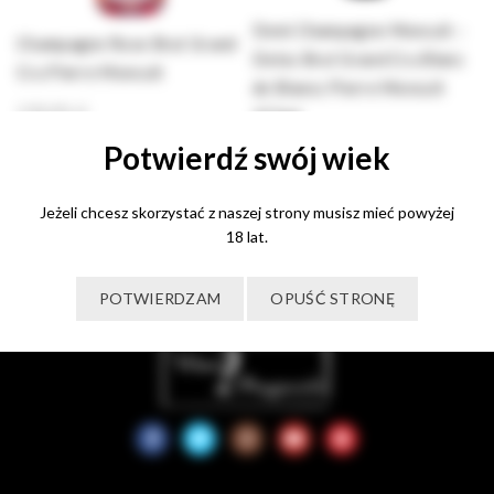
Demi Champagne Moncuit –
Champagne Rose Brut Grand
Delos Brut Grand Cru Blanc
Cru Pierre Moncuit
de Blancs Pierre Moncuit
230,00
zł
375ml
Dowiedz się więcej
Potwierdź swój wiek
125,00
zł
Dowiedz się więcej
Jeżeli chcesz skorzystać z naszej strony musisz mieć powyżej
18 lat.
POTWIERDZAM
OPUŚĆ STRONĘ