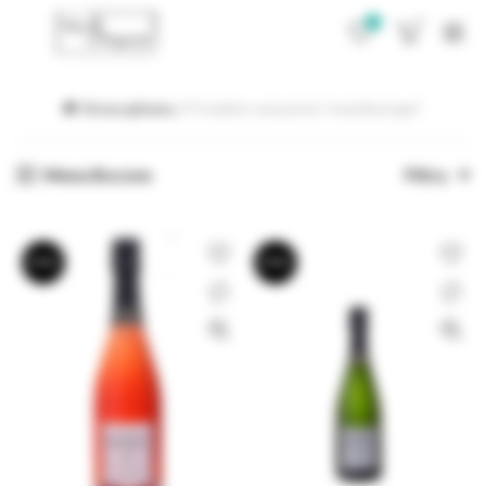
0
0
Strona główna
Produkty oznaczone “mesnilsuroger”
Menu Boczne
Filtry
BRAK
BRAK