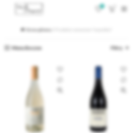
0
0
Strona główna
Produkty oznaczone “mazzolino”
Menu Boczne
Filtry