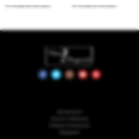
Dodaj do koszyka
Dodaj do koszyka
Jak kupować?
Zwroty i reklamacje
Polityka Prywatności
Regulamin