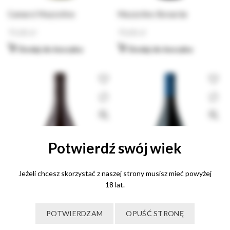
Camara’ Mazzolino
Mazzolino Bonarda
75,00
zł
70,00
zł
Dodaj do koszyka
Dodaj do koszyka
Potwierdź swój wiek
Jeżeli chcesz skorzystać z naszej strony musisz mieć powyżej
18 lat.
Noir 2015 Mazzolino
Terrazze Mazzolino
POTWIERDZAM
OPUŚĆ STRONĘ
165,00
zł
90,00
zł