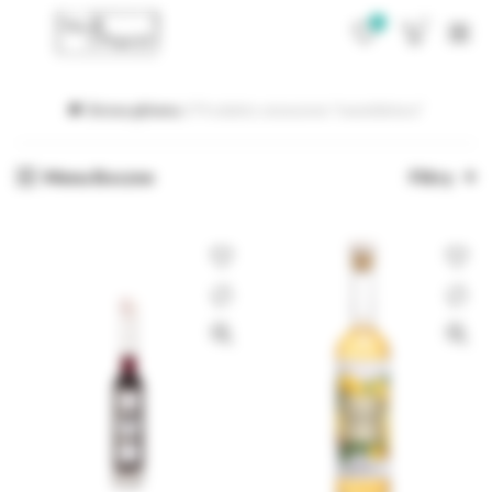
0
0
Strona główna
Produkty oznaczone “manufaktura”
Menu Boczne
Filtry