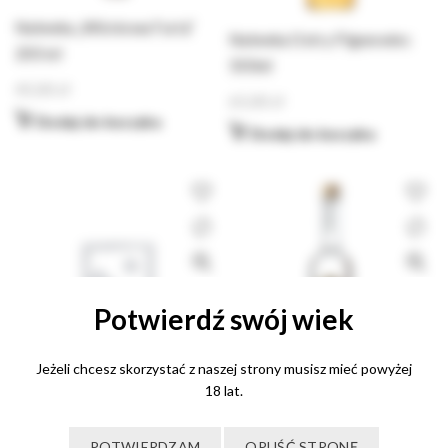
Nalewka „Wiśniowa Furia”
Nalewka Ostry Pigwowiec
200 ml
500ml
45,00
zł
65,00
zł
Dodaj do koszyka
Dodaj do koszyka
Potwierdź swój wiek
Jeżeli chcesz skorzystać z naszej strony musisz mieć powyżej
18 lat.
Nalewka Pigwowiec
korzennie przyprawiony 500
Wódka Karpacka 500 ml
POTWIERDZAM
OPUŚĆ STRONĘ