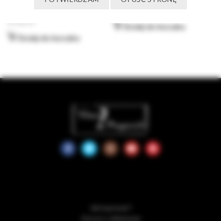
ml
65,00
zł
65,00
zł
Dodaj do koszyka
Dodaj do koszyka
Jak kupować?
Zwroty i reklamacje