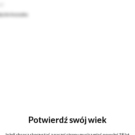
zł
j do koszyka
Potwierdź swój wiek
Jeżeli chcesz skorzystać z naszej strony musisz mieć powyżej 18 lat.