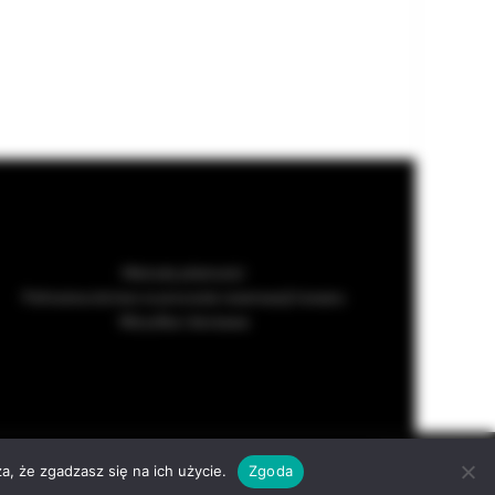
Metody płatności
Pełnomocnictwo w procesie rezerwacji towaru
Wysyłka i dostawa
served
ACCEPT
a, że zgadzasz się na ich użycie.
Zgoda