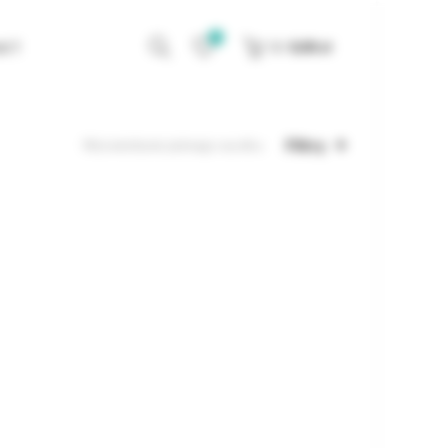
0
KT
0
/
0,00
zł
Filtry
Wyświetlanie jednego wyniku