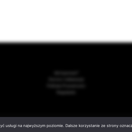
Jak kupować?
Zwroty i reklamacje
Polityka Prywatności
Regulamin
sing this website, you agree to our use of cookies.
026
Wino i Przyjaciele – sklep z winem online. Importer win.
. All rights re
zyć usługi na najwyższym poziomie. Dalsze korzystanie ze strony oznacz