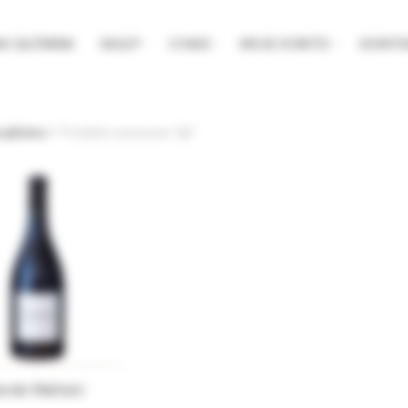
NA GŁÓWNA
SKLEP
O NAS
MOJE KONTO
KONTA
a główna
Produkty oznaczone “igt”
ordo Mattoni