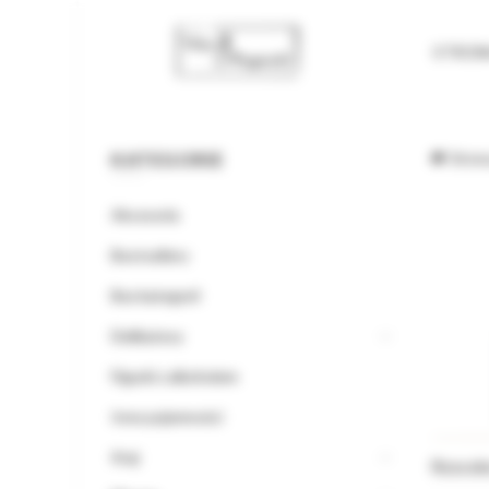
STRO
KATEGORIE
Stron
Akcesoria
Bestsellery
Bez kategorii
Delikatesy
Figurki z alkoholem
Inne pojemności
Kraj
Rossob