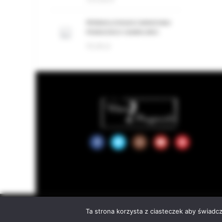
PERDAS LONGAS CANNONAU
FRANCESCO CADINU BIO
95,00
zł
We use cookies to improve your experience on our website. By brow
© 2
Ta strona korzysta z ciasteczek aby świadc