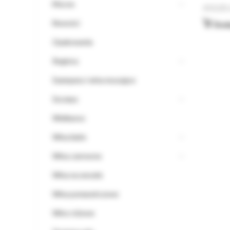
Mocne
450,00
Nowości
Doda
Opakowania
Regiony
Szampany i wina musujące
Szczepy
Wielkanoc
Wina białe
Wina czerwone
Wina na wesele
Wina pomarańczowe
Wino różowe