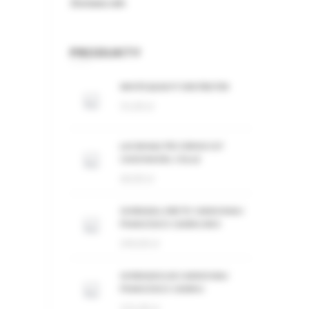
Zestawy win
PRODUKTY
WHITE&EASY FORSTREITER
55,00
zł
LACANALE PECORINO IGT
CASCINA DEL COLLE
60,00
zł
GHIRADA LORETO CANNONAU
FRANCESCO CADINU BIO
240,00
zł
GHIRADA ELISI CANNONAU
FRANCESCO CADINU
155,00
zł