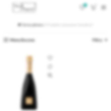
0
0
Strona główna
Produkty oznaczone “extrabrut”
Menu Boczne
Filtry