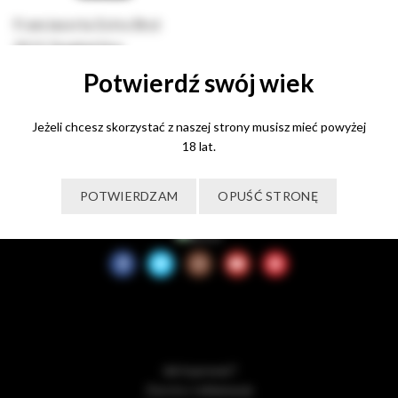
Franciacorta Extra Brut
2015 Ferghettina
Potwierdź swój wiek
250,00
zł
Dodaj do koszyka
Jeżeli chcesz skorzystać z naszej strony musisz mieć powyżej
18 lat.
POTWIERDZAM
OPUŚĆ STRONĘ
Jak kupować?
Zwroty i reklamacje