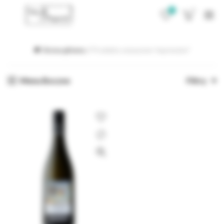
0
0
Strona główna
Produkty oznaczone “expression”
Menu Boczne
Filtry