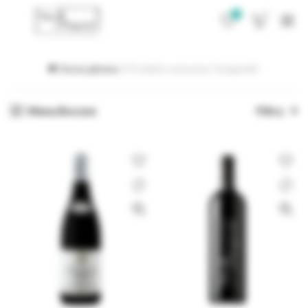
0
0
Strona główna
Produkty oznaczone “burgundia”
Menu Boczne
Filtry