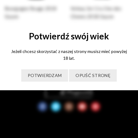
Bourgogne Rouge 2018
Volnay 1er Cru Clos des
Guyon
Chenes 2018 Guyon
100,00
zł
330,00
zł
Potwierdź swój wiek
Dodaj do koszyka
Dodaj do koszyka
Jeżeli chcesz skorzystać z naszej strony musisz mieć powyżej
18 lat.
POTWIERDZAM
OPUŚĆ STRONĘ