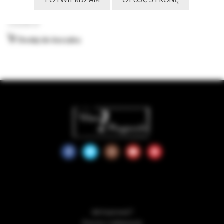
‎Asenjo&Manso
110,00
zł
Dodaj do koszyka
Jak kupować?
Zwroty i reklamacje