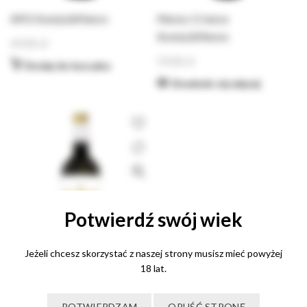
AM3 ‎Asenjo&Manso
Manso Crianza
Asenjo&Manso
49,00
zł
59,00
zł
Dodaj do koszyka
Dowiedz się więcej
Potwierdź swój wiek
Jeżeli chcesz skorzystać z naszej strony musisz mieć powyżej
18 lat.
Silvanus Crianza
POTWIERDZAM
OPUŚĆ STRONĘ