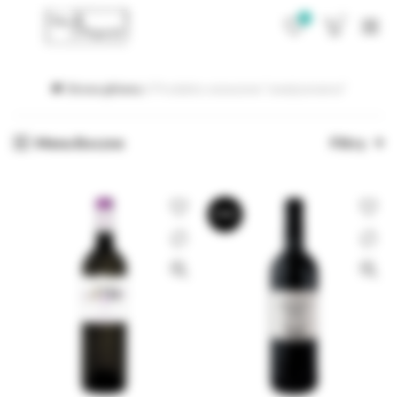
0
0
Strona główna
Produkty oznaczone “asenjoymanso”
Menu Boczne
Filtry
BRAK