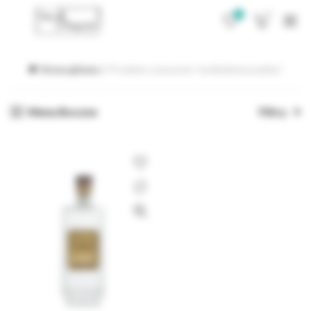
0
0
Strona główna
Produkty oznaczone “wodkabieszczadzka”
Menu Boczne
Filtry