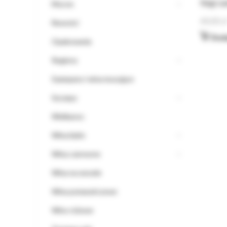
Negroa
Mocne
40,00
z
Nowości
Doda
Opakowania
Regiony
Szampany i wina musujące
Szczepy
Wielkanoc
Wina białe
Wina czerwone
Wina na wesele
Wina pomarańczowe
Wino różowe