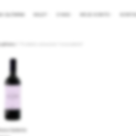
NA GŁÓWNA
SKLEP
O NAS
MOJE KONTO
KONTA
a główna
Produkty oznaczone “rossosalento”
osso Salento