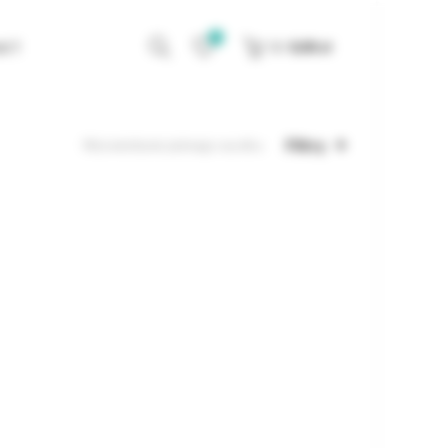
0
KT
0
/
0,00
zł
Filtry
Wyświetlanie jednego wyniku