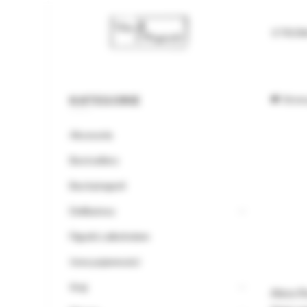
STRO
KATEGORIE
Stron
Akcesoria
Bestsellery
Bez kategorii
Delikatesy
Figurki z alkoholem
Inne pojemności
Kraj
Alese R