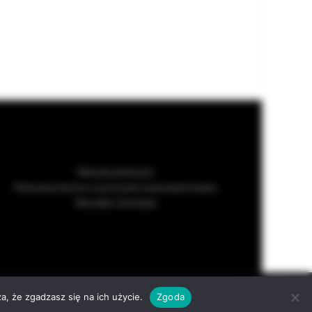
Metody płatności
Pełnomocnictwo w procesie rezerwacji towaru
Wysyłka i dostawa
served
ACCEPT
a, że zgadzasz się na ich użycie.
Zgoda