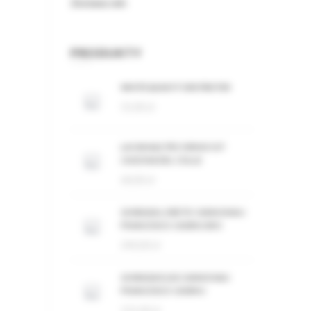
Zestawy win
PRODUKTY
WHITE&EASY FORSTREITER
55,00
zł
LACANALE PECORINO IGT
CASCINA DEL COLLE
60,00
zł
GHIRADA LORETO CANNONAU
FRANCESCO CADINU BIO
240,00
zł
GHIRADA ELISI CANNONAU
FRANCESCO CADINU
155,00
zł