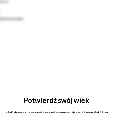
maro
ł
j do koszyka
Potwierdź swój wiek
Jeżeli chcesz skorzystać z naszej strony musisz mieć powyżej 18 lat.