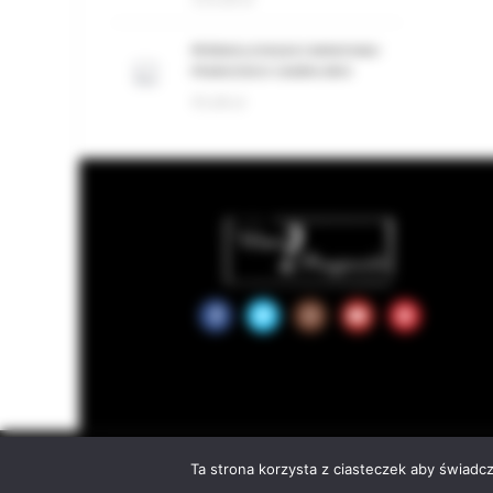
PERDAS LONGAS CANNONAU
FRANCESCO CADINU BIO
95,00
zł
We use cookies to improve your experience on our website. By brow
© 2
Ta strona korzysta z ciasteczek aby świadc