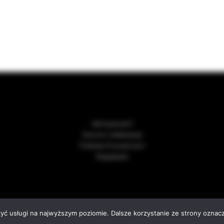
Jak kupować?
Zwroty i reklamacje
Polityka Prywatności
Regulamin
sing this website, you agree to our use of cookies.
026
Wino i Przyjaciele – sklep z winem online. Importer win.
. All rights re
zyć usługi na najwyższym poziomie. Dalsze korzystanie ze strony oznacz