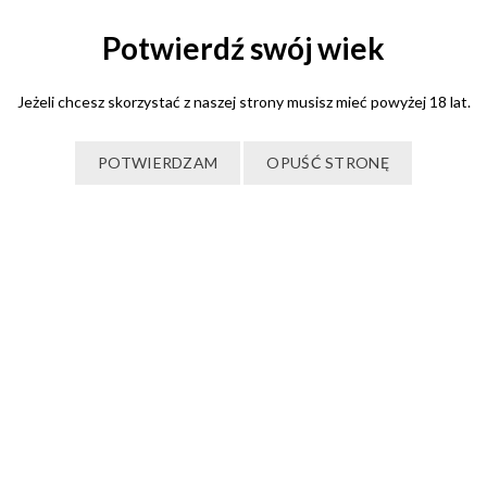
Potwierdź swój wiek
Jeżeli chcesz skorzystać z naszej strony musisz mieć powyżej 18 lat.
POTWIERDZAM
OPUŚĆ STRONĘ