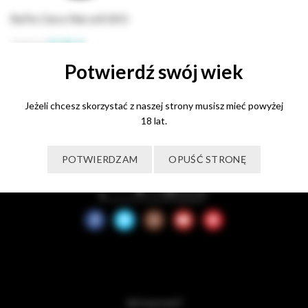
Raffa Clara Marcelli BIO
Pierwotna
Aktualna
55,00
zł
70,00
zł
cena
cena
Potwierdź swój wiek
Dodaj do koszyka
wynosiła:
wynosi:
70,00 zł.
55,00 zł.
Jeżeli chcesz skorzystać z naszej strony musisz mieć powyżej
18 lat.
POTWIERDZAM
OPUŚĆ STRONĘ
Jak kupować?