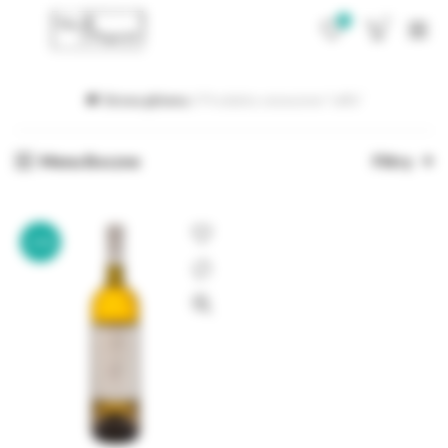
0
0
Strona główna
Produkty oznaczone “raffa”
Menu Boczne
Filtry
-21%