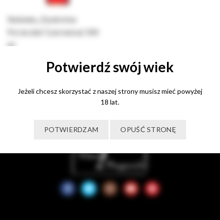
Nalewka „Dyskretna
Porzeczka” (czerwona) 500
ml
65,00
zł
Potwierdź swój wiek
Dodaj do koszyka
Jeżeli chcesz skorzystać z naszej strony musisz mieć powyżej
18 lat.
POTWIERDZAM
OPUŚĆ STRONĘ