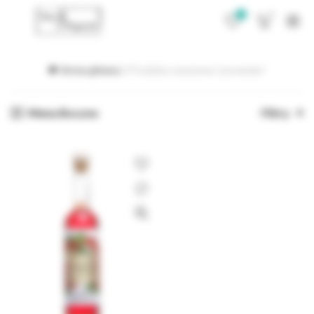
0
0
Strona główna
Produkty oznaczone “porzeczka”
Menu Boczne
Filtry