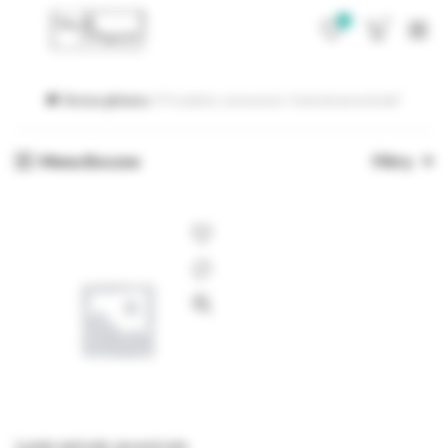
0
0
Strona główna
Produkty oznaczone “metodoancestrale”
Menu Boczne
Filtry
Lumie metodo ancestrale