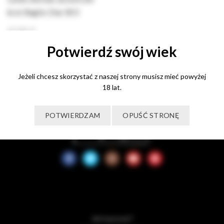
brut Baglio Diar BIO
65,00
zł
Dodaj do koszyka
Potwierdź swój wiek
Jeżeli chcesz skorzystać z naszej strony musisz mieć powyżej
18 lat.
POTWIERDZAM
OPUŚĆ STRONĘ
Jak kupować?