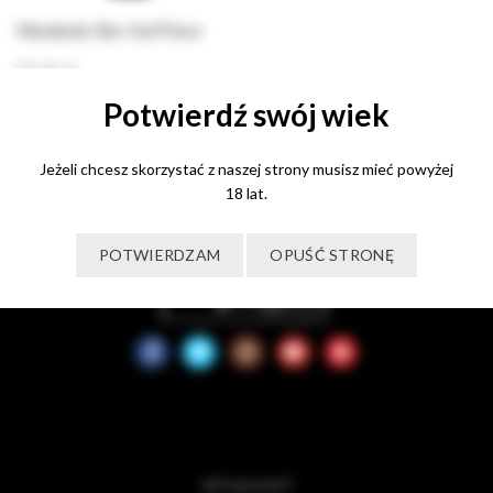
Mandula’s Bor Gal Pince
85,00
zł
Potwierdź swój wiek
Dodaj do koszyka
Jeżeli chcesz skorzystać z naszej strony musisz mieć powyżej
18 lat.
POTWIERDZAM
OPUŚĆ STRONĘ
Jak kupować?