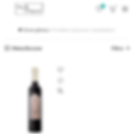
0
0
Strona główna
Produkty oznaczone “mandulasbor”
Menu Boczne
Filtry