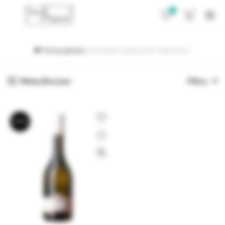
0
0
Strona główna
Produkty oznaczone “makovicza”
Menu Boczne
Filtry
BRAK