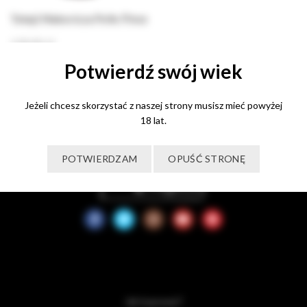
Tokaji Makovicza Pelle Pince
130,00
zł
Potwierdź swój wiek
Dowiedz się więcej
Jeżeli chcesz skorzystać z naszej strony musisz mieć powyżej
18 lat.
POTWIERDZAM
OPUŚĆ STRONĘ
Jak kupować?