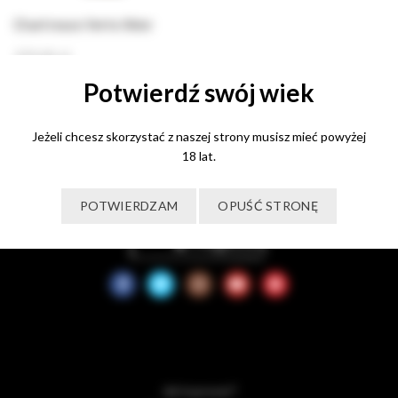
Chartreuse Verte likier
370,00
zł
Potwierdź swój wiek
Dowiedz się więcej
Jeżeli chcesz skorzystać z naszej strony musisz mieć powyżej
18 lat.
POTWIERDZAM
OPUŚĆ STRONĘ
Jak kupować?