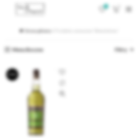
0
0
Strona główna
Produkty oznaczone “likierziolowy”
Menu Boczne
Filtry
BRAK