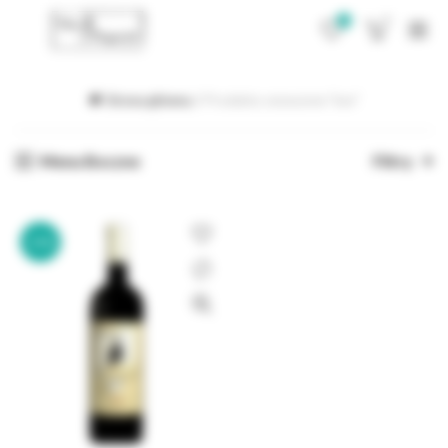
0
0
Strona główna
Produkty oznaczone “kun”
Menu Boczne
Filtry
-35%