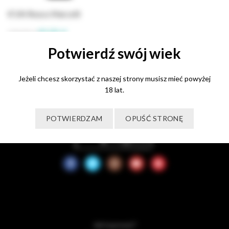
K’UN Rosso Marcelli
Pierwotna
Aktualna
85,00
zł
130,00
zł
cena
cena
Potwierdź swój wiek
Dodaj do koszyka
wynosiła:
wynosi:
130,00 zł.
85,00 zł.
Jeżeli chcesz skorzystać z naszej strony musisz mieć powyżej
18 lat.
POTWIERDZAM
OPUŚĆ STRONĘ
Jak kupować?