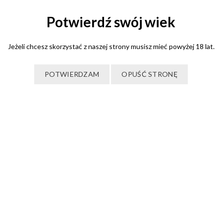
Potwierdź swój wiek
Jeżeli chcesz skorzystać z naszej strony musisz mieć powyżej 18 lat.
POTWIERDZAM
OPUŚĆ STRONĘ