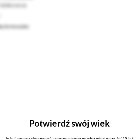
 Valdevuevas
ł
j do koszyka
Potwierdź swój wiek
Jeżeli chcesz skorzystać z naszej strony musisz mieć powyżej 18 lat.