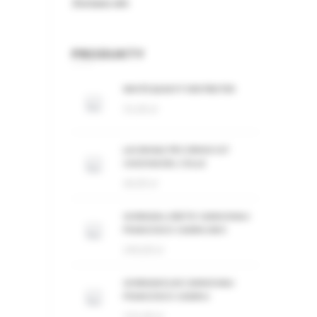
Zestawy win
PRODUKTY
WHITE&EASY FORSTREITER
55,00
zł
LACANALE PECORINO IGT
CASCINA DEL COLLE
60,00
zł
GHIRADA LORETO CANNONAU
FRANCESCO CADINU BIO
240,00
zł
GHIRADA ELISI CANNONAU
FRANCESCO CADINU
155,00
zł