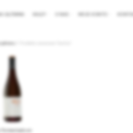
NA GŁÓWNA
SKLEP
O NAS
MOJE KONTO
KONTA
a główna
Produkty oznaczone “barrica”
 Fermentado en