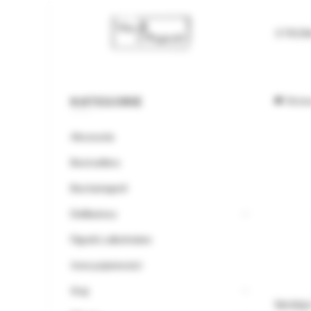
STRO
KATEGORIE
Stron
Akcesoria
Bestsellery
Bez kategorii
Delikatesy
Figurki z alkoholem
Inne pojemności
Kraj
Verdejo