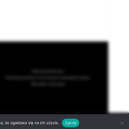
Metody płatności
Pełnomocnictwo w procesie rezerwacji towaru
Wysyłka i dostawa
served
ACCEPT
a, że zgadzasz się na ich użycie.
Zgoda