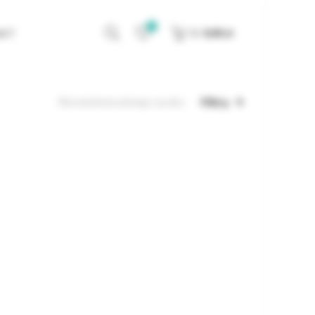
0
KT
0
/
0,00
zł
Filtry
Wyświetlanie jednego wyniku