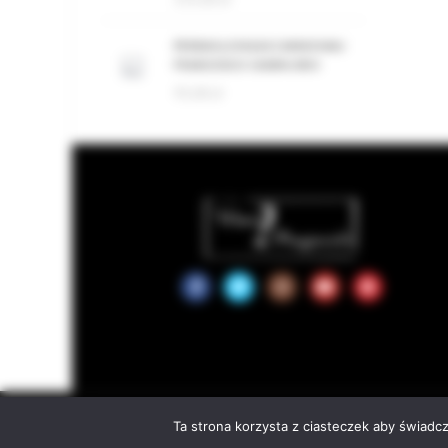
PERDAS LONGAS CANNONAU
FRANCESCO CADINU BIO
95,00
zł
We use cookies to improve your experience on our website. By brow
© 2
Ta strona korzysta z ciasteczek aby świadc