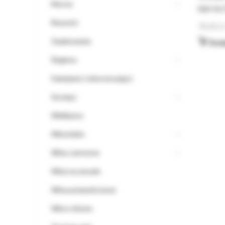
Mocne
barrica
Nowości
90,00
z
Opakowania
Doda
Regiony
Szampany i wina musujące
Szczepy
Wielkanoc
Wina białe
Wina czerwone
Wina na wesele
Wina pomarańczowe
Wino różowe