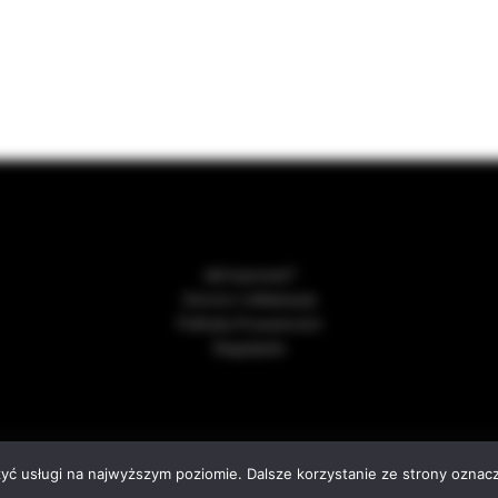
Jak kupować?
Zwroty i reklamacje
Polityka Prywatności
Regulamin
sing this website, you agree to our use of cookies.
026
Wino i Przyjaciele – sklep z winem online. Importer win.
. All rights re
zyć usługi na najwyższym poziomie. Dalsze korzystanie ze strony oznacz