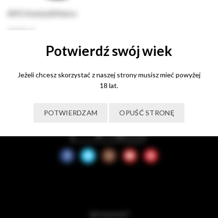
AM3 ‎Asenjo&Manso
49,00
zł
Potwierdź swój wiek
Dodaj do koszyka
Jeżeli chcesz skorzystać z naszej strony musisz mieć powyżej
18 lat.
POTWIERDZAM
OPUŚĆ STRONĘ
Jak kupować?