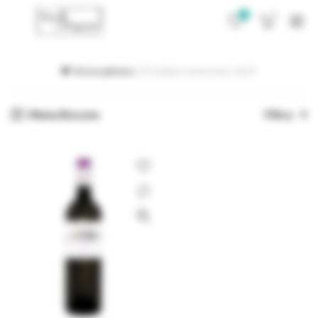
0
0
Strona główna
Produkty oznaczone “am3”
Menu Boczne
Filtry