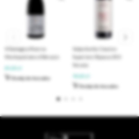
Villamagna Riserva
Valpolicella Classico
Montepulciano d’Abruzzo
Superiore Ripasso BIO
Novaia
85,00
zł
90,00
zł
Dodaj do koszyka
Dodaj do koszyka