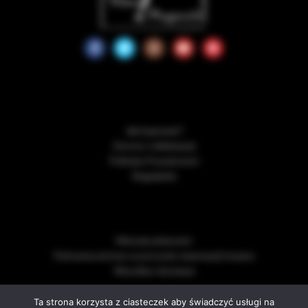
Jak kupować?
Zwroty i reklamacje
Polityka Prywatności
Regulamin
Metody płatności
Pełnomocnictwo w procesie rezerwacji towaru
Wysyłka i dostawa
Ta strona korzysta z ciasteczek aby świadczyć usługi na
We use cookies to improve your experience on our website.