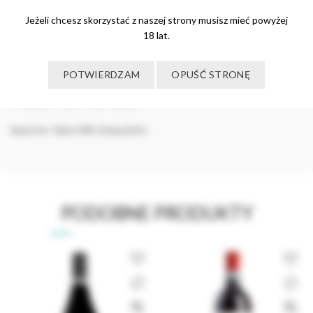
Jeżeli chcesz skorzystać z naszej strony musisz mieć powyżej
Wysyłka & Dostawa
18 lat.
Opis
POTWIERDZAM
OPUŚĆ STRONĘ
Producent: Gal Pince, Villany
importer: Salon Win Karpackich
PODOBNE PRODUKTY